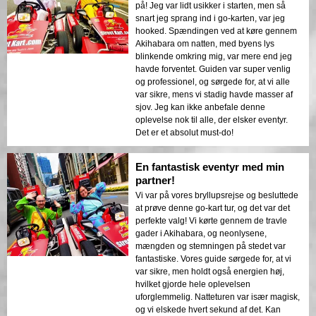
på! Jeg var lidt usikker i starten, men så
snart jeg sprang ind i go-karten, var jeg
hooked. Spændingen ved at køre gennem
Akihabara om natten, med byens lys
blinkende omkring mig, var mere end jeg
havde forventet. Guiden var super venlig
og professionel, og sørgede for, at vi alle
var sikre, mens vi stadig havde masser af
sjov. Jeg kan ikke anbefale denne
oplevelse nok til alle, der elsker eventyr.
Det er et absolut must-do!
En fantastisk eventyr med min
partner!
Vi var på vores bryllupsrejse og besluttede
at prøve denne go-kart tur, og det var det
perfekte valg! Vi kørte gennem de travle
gader i Akihabara, og neonlysene,
mængden og stemningen på stedet var
fantastiske. Vores guide sørgede for, at vi
var sikre, men holdt også energien høj,
hvilket gjorde hele oplevelsen
uforglemmelig. Natteturen var især magisk,
og vi elskede hvert sekund af det. Kan