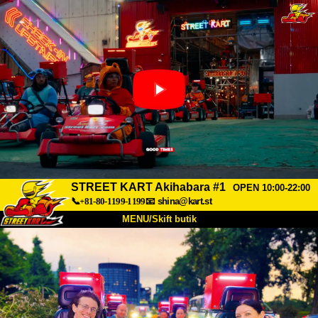
STREET KART Akihabara #1
OPEN 10:00-22:00
📞+81-80-1199-1199
📧
shina@kart.st
MENU/Skift butik
TOP
Om
Specifikationer
Pris
Adgang
Stemme
FAQ