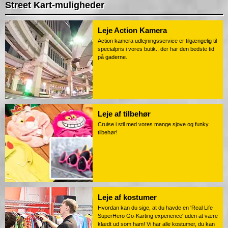
Street Kart-muligheder
Leje Action Kamera
Action kamera udlejningsservice er tilgængelig til
specialpris i vores butik., der har den bedste tid
på gaderne.
Leje af tilbehør
Cruise i stil med vores mange sjove og funky
tilbehør!
Leje af kostumer
Hvordan kan du sige, at du havde en 'Real Life
SuperHero Go-Karting experience' uden at være
klædt ud som ham! Vi har alle kostumer, du kan