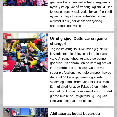
gennem Akihabara ved solnedgang, mens
byen lyste op, var så fredeligt og smukt. Det
føltes som om, vi oplevede Tokyo på en helt
ny måde. Jeg vil varmt anbefale denne
aktivitet til alle, der ønsker en sjov og
anderledes oplevelse.
Utrolig sjov! Dette var en game-
changer!
Jeg vidste ærligt talt ikke, hvad jeg skulle
forvente, men jeg blev fuldstændig blæst
væk. Vi fik mulighed for at cruise gennem
gaderne i Akihabara i en go-kart, og det var
intet mindre end fantastisk. Guiden var
super professionel, og hele gruppen havde
det sjovt. Vi kørte gennem nogle fede
steder, og atmosfæren var fantastisk. Man
får mulighed for at se Tokyo på en måde,
man aldrig kunne have forestillet sig, og det
gjorde min rejse uforglemmelig. Jeg kan
ikke vente med at gøre det igen.
Akihabaras bedst bevarede