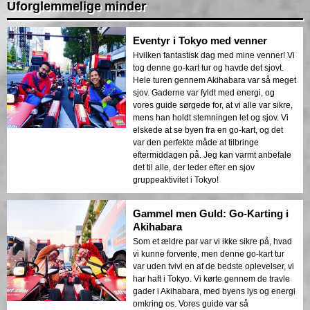
Uforglemmelige minder
Eventyr i Tokyo med venner
Hvilken fantastisk dag med mine venner! Vi
tog denne go-kart tur og havde det sjovt.
Hele turen gennem Akihabara var så meget
sjov. Gaderne var fyldt med energi, og
vores guide sørgede for, at vi alle var sikre,
mens han holdt stemningen let og sjov. Vi
elskede at se byen fra en go-kart, og det
var den perfekte måde at tilbringe
eftermiddagen på. Jeg kan varmt anbefale
det til alle, der leder efter en sjov
gruppeaktivitet i Tokyo!
Gammel men Guld: Go-Karting i
Akihabara
Som et ældre par var vi ikke sikre på, hvad
vi kunne forvente, men denne go-kart tur
var uden tvivl en af de bedste oplevelser, vi
har haft i Tokyo. Vi kørte gennem de travle
gader i Akihabara, med byens lys og energi
omkring os. Vores guide var så