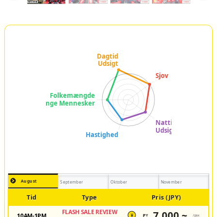
August
September
Oktober
November
Tid
Type
Pris (JPY)
FLASH SALE REVIEW
7,000 ~
10AM-1PM
JPY
/pax
¥