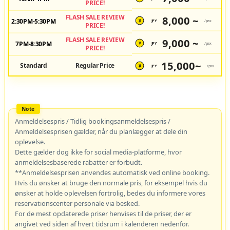
PRICE!
FLASH SALE REVIEW
8,000 ~
2:30PM-5:30PM
JPY
/pax
¥
PRICE!
FLASH SALE REVIEW
9,000 ~
7PM-8:30PM
JPY
/pax
¥
PRICE!
15,000~
Standard
Regular Price
JPY
/pax
¥
Anmeldelsespris / Tidlig bookingsanmeldelsespris /
Anmeldelsesprisen gælder, når du planlægger at dele din
oplevelse.
Dette gælder dog ikke for social media-platforme, hvor
anmeldelsesbaserede rabatter er forbudt.
**Anmeldelsesprisen anvendes automatisk ved online booking.
Hvis du ønsker at bruge den normale pris, for eksempel hvis du
ønsker at holde oplevelsen fortrolig, bedes du informere vores
reservationscenter personale via besked.
For de mest opdaterede priser henvises til de priser, der er
angivet ved siden af hvert tidsrum i kalenderen nedenfor.