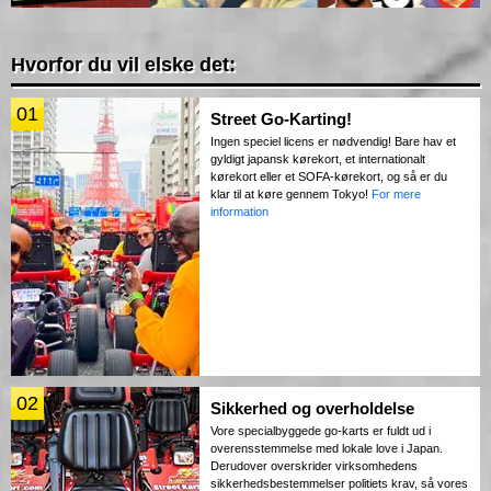
Hvorfor du vil elske det:
01
Street Go-Karting!
Ingen speciel licens er nødvendig! Bare hav et
gyldigt japansk kørekort, et internationalt
kørekort eller et SOFA-kørekort, og så er du
klar til at køre gennem Tokyo!
For mere
information
02
Sikkerhed og overholdelse
Vore specialbyggede go-karts er fuldt ud i
overensstemmelse med lokale love i Japan.
Derudover overskrider virksomhedens
sikkerhedsbestemmelser politiets krav, så vores