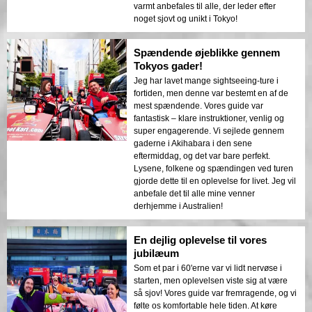
varmt anbefales til alle, der leder efter
noget sjovt og unikt i Tokyo!
Spændende øjeblikke gennem
Tokyos gader!
Jeg har lavet mange sightseeing-ture i
fortiden, men denne var bestemt en af de
mest spændende. Vores guide var
fantastisk – klare instruktioner, venlig og
super engagerende. Vi sejlede gennem
gaderne i Akihabara i den sene
eftermiddag, og det var bare perfekt.
Lysene, folkene og spændingen ved turen
gjorde dette til en oplevelse for livet. Jeg vil
anbefale det til alle mine venner
derhjemme i Australien!
En dejlig oplevelse til vores
jubilæum
Som et par i 60'erne var vi lidt nervøse i
starten, men oplevelsen viste sig at være
så sjov! Vores guide var fremragende, og vi
følte os komfortable hele tiden. At køre