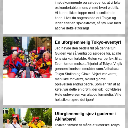
imødekommende og sørgede for, at vi følte
os komfortable, mens vi nød hvert øjeblik.
Vi kunne ikke stoppe med at smile hele
tiden. Hvis du nogensinde er i Tokyo og
leder efter en sjov aktivitet, så tøv ikke med
at give dette et forsøg!
En uforglemmelig Tokyo-eventyr!
Jeg havde den bedste tid på denne tur!
Guiden var så venlig og sørgede for, at alle
følte sig komfortable. Ruten var perfekt til at
få en fornemmelse af hjertet af Tokyo. Vi gik
gennem ikoniske områder som Akihabara,
Tokyo Station og Ginza. Vejret var varmt,
men ikke for varmt, hvilket gjorde
oplevelsen endnu bedre. Som en fan af at
køre, var dette en drøm, der gik i opfyldelse.
Hele oplevelsen var glat og fornøjelig. Ville
helt sikkert gøre det igen!
Uforglemmelig sjov i gaderne i
Akihabara!
Hvilken fantastisk måde at udforske Tokyo