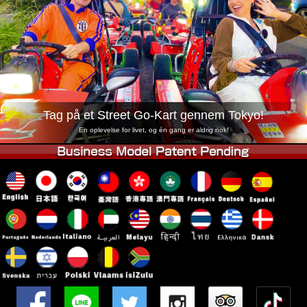
Virksomhed
Booking
Skift butik
Tokyo Shinagawa
Tokyo Akihabara#1
Tokyo Akihabara#2
Tokyo Shibuya
Tokyo Shibuya Annex
Tokyo Bay
Tag på et Street Go-Kart gennem Tokyo!
Tokyo Asakusa
Osaka
En oplevelse for livet, og én gang er aldrig nok!
Okinawa