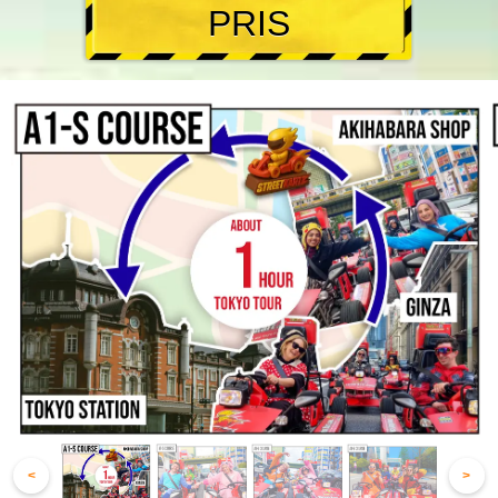
PRIS
<
>