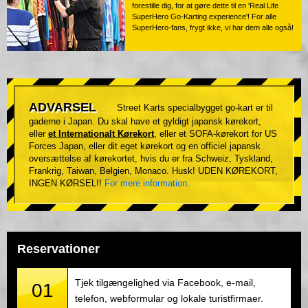
forestille dig, for at gøre dette til en 'Real Life
SuperHero Go-Karting experience'! For alle
SuperHero-fans, frygt ikke, vi har dem alle også!
ADVARSEL
Street Karts specialbygget go-kart er til
gaderne i Japan. Du skal have et gyldigt japansk kørekort,
eller
et Internationalt Kørekort
, eller et SOFA-kørekort for US
Forces Japan, eller dit eget kørekort og en officiel japansk
oversættelse af kørekortet, hvis du er fra Schweiz, Tyskland,
Frankrig, Taiwan, Belgien, Monaco. Husk! UDEN KØREKORT,
INGEN KØRSEL!!
For mere information
.
Reservationer
Tjek tilgængelighed via Facebook, e-mail,
01
telefon, webformular og lokale turistfirmaer.