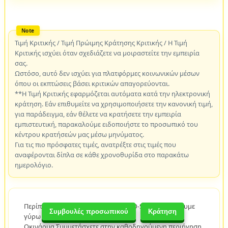
Τιμή Κριτικής / Τιμή Πρώιμης Κράτησης Κριτικής / Η Τιμή
Κριτικής ισχύει όταν σχεδιάζετε να μοιραστείτε την εμπειρία
σας.
Ωστόσο, αυτό δεν ισχύει για πλατφόρμες κοινωνικών μέσων
όπου οι εκπτώσεις βάσει κριτικών απαγορεύονται.
**Η Τιμή Κριτικής εφαρμόζεται αυτόματα κατά την ηλεκτρονική
κράτηση. Εάν επιθυμείτε να χρησιμοποιήσετε την κανονική τιμή,
για παράδειγμα, εάν θέλετε να κρατήσετε την εμπειρία
εμπιστευτική, παρακαλούμε ειδοποιήστε το προσωπικό του
κέντρου κρατήσεών μας μέσω μηνύματος.
Για τις πιο πρόσφατες τιμές, ανατρέξτε στις τιμές που
αναφέρονται δίπλα σε κάθε χρονοθυρίδα στο παρακάτω
ημερολόγιο.
Περίπου 1 ώρα. Σε αυτό το μάθημα O-S, θα οδηγήσουμε
Συμβουλές προσωπικού
Κράτηση
γύρω από το κέντρο του νησιού της
Οκινάουα.Συμμετάσχετε στην καθοδηγούμενη περιήγηση