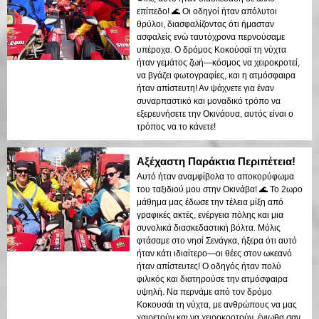
επίπεδο! 🌊 Οι οδηγοί ήταν απόλυτοι
θρύλοι, διασφαλίζοντας ότι ήμασταν
ασφαλείς ενώ ταυτόχρονα περνούσαμε
υπέροχα. Ο δρόμος Κοκούσαϊ τη νύχτα
ήταν γεμάτος ζωή—κόσμος να χειροκροτεί,
να βγάζει φωτογραφίες, και η ατμόσφαιρα
ήταν απίστευτη! Αν ψάχνετε για έναν
συναρπαστικό και μοναδικό τρόπο να
εξερευνήσετε την Οκινάουα, αυτός είναι ο
τρόπος να το κάνετε!
Αξέχαστη Παράκτια Περιπέτεια!
Αυτό ήταν αναμφίβολα το αποκορύφωμα
του ταξιδιού μου στην Οκινάβα! 🌊 Το 2ωρο
μάθημα μας έδωσε την τέλεια μίξη από
γραφικές ακτές, ενέργεια πόλης και μια
συνολικά διασκεδαστική βόλτα. Μόλις
φτάσαμε στο νησί Σενάγκα, ήξερα ότι αυτό
ήταν κάτι ιδιαίτερο—οι θέες στον ωκεανό
ήταν απίστευτες! Ο οδηγός ήταν πολύ
φιλικός και διατηρούσε την ατμόσφαιρα
υψηλή. Να περνάμε από τον δρόμο
Κοκουσάι τη νύχτα, με ανθρώπους να μας
χαιρετούν και να χειροκροτούν, ένιωθα σαν