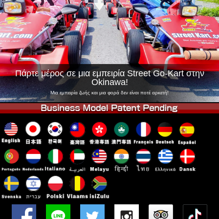
Εταιρεία
Κράτηση
Αλλαγή Καταστήματος
Τόκιο Σινάγαουα #1
Τόκιο Ακίχαμπαρα #1
Τόκιο Ακίχαμπαρα #2
Τόκιο Σιμπούγια
Τόκιο Σιμπούγια Annex
Τόκιο Κόλπος
Πάρτε μέρος σε μια εμπειρία Street Go-Kart στην
Okinawa!
Τόκιο Ασακούσα
Οσάκα
Μια εμπειρία ζωής και μια φορά δεν είναι ποτέ αρκετή!
Οκινάουα