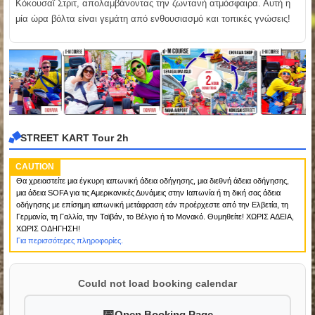
Κόκουσαϊ Στριτ, απολαμβάνοντας την ζωντανή ατμόσφαιρα. Αυτή η
μία ώρα βόλτα είναι γεμάτη από ενθουσιασμό και τοπικές γνώσεις!
STREET KART Tour 2h
CAUTION
Θα χρειαστείτε μια έγκυρη ιαπωνική άδεια οδήγησης, μια διεθνή άδεια οδήγησης,
μια άδεια SOFA για τις Αμερικανικές Δυνάμεις στην Ιαπωνία ή τη δική σας άδεια
οδήγησης με επίσημη ιαπωνική μετάφραση εάν προέρχεστε από την Ελβετία, τη
Γερμανία, τη Γαλλία, την Ταϊβάν, το Βέλγιο ή το Μονακό. Θυμηθείτε! ΧΩΡΙΣ ΑΔΕΙΑ,
ΧΩΡΙΣ ΟΔΗΓΗΣΗ!
Για περισσότερες πληροφορίες.
Could not load booking calendar
Open Booking Page