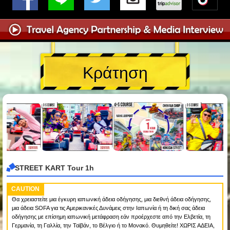
Κράτηση
STREET KART Tour 1h
CAUTION
Θα χρειαστείτε μια έγκυρη ιαπωνική άδεια οδήγησης, μια διεθνή άδεια οδήγησης,
μια άδεια SOFA για τις Αμερικανικές Δυνάμεις στην Ιαπωνία ή τη δική σας άδεια
οδήγησης με επίσημη ιαπωνική μετάφραση εάν προέρχεστε από την Ελβετία, τη
Γερμανία, τη Γαλλία, την Ταϊβάν, το Βέλγιο ή το Μονακό. Θυμηθείτε! ΧΩΡΙΣ ΑΔΕΙΑ,