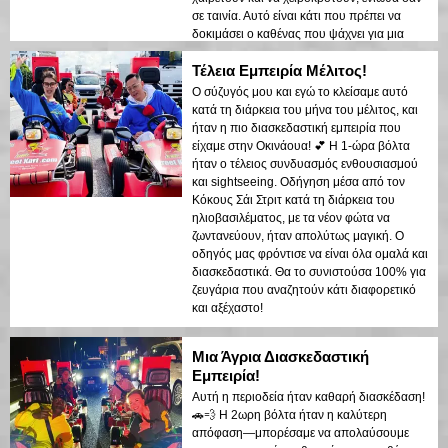
σε ταινία. Αυτό είναι κάτι που πρέπει να
δοκιμάσει ο καθένας που ψάχνει για μια
μοναδική εμπειρία!
Τέλεια Εμπειρία Μέλιτος!
Ο σύζυγός μου και εγώ το κλείσαμε αυτό
κατά τη διάρκεια του μήνα του μέλιτος, και
ήταν η πιο διασκεδαστική εμπειρία που
είχαμε στην Οκινάουα! 💕 Η 1-ώρα βόλτα
ήταν ο τέλειος συνδυασμός ενθουσιασμού
και sightseeing. Οδήγηση μέσα από τον
Κόκους Σάι Στριτ κατά τη διάρκεια του
ηλιοβασιλέματος, με τα νέον φώτα να
ζωντανεύουν, ήταν απολύτως μαγική. Ο
οδηγός μας φρόντισε να είναι όλα ομαλά και
διασκεδαστικά. Θα το συνιστούσα 100% για
ζευγάρια που αναζητούν κάτι διαφορετικό
και αξέχαστο!
Μια Άγρια Διασκεδαστική
Εμπειρία!
Αυτή η περιοδεία ήταν καθαρή διασκέδαση!
🚗💨 Η 2ωρη βόλτα ήταν η καλύτερη
απόφαση—μπορέσαμε να απολαύσουμε