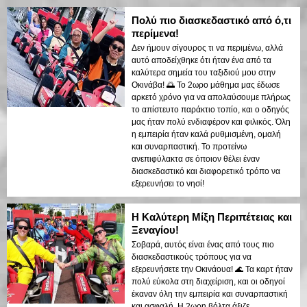
Πολύ πιο διασκεδαστικό από ό,τι
περίμενα!
Δεν ήμουν σίγουρος τι να περιμένω, αλλά
αυτό αποδείχθηκε ότι ήταν ένα από τα
καλύτερα σημεία του ταξιδιού μου στην
Οκινάβα! 🌅 Το 2ωρο μάθημα μας έδωσε
αρκετό χρόνο για να απολαύσουμε πλήρως
το απίστευτο παράκτιο τοπίο, και ο οδηγός
μας ήταν πολύ ενδιαφέρον και φιλικός. Όλη
η εμπειρία ήταν καλά ρυθμισμένη, ομαλή
και συναρπαστική. Το προτείνω
ανεπιφύλακτα σε όποιον θέλει έναν
διασκεδαστικό και διαφορετικό τρόπο να
εξερευνήσει το νησί!
Η Καλύτερη Μίξη Περιπέτειας και
Ξεναγίου!
Σοβαρά, αυτός είναι ένας από τους πιο
διασκεδαστικούς τρόπους για να
εξερευνήσετε την Οκινάουα! 🌊 Τα καρτ ήταν
πολύ εύκολα στη διαχείριση, και οι οδηγοί
έκαναν όλη την εμπειρία και συναρπαστική
και ασφαλή. Η 2ωρη βόλτα άξιζε