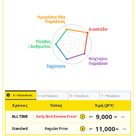
8 / Αύγουστος
9 / Σεπτέμβριος
10 / Οκτώβριος
11 / Νοέμβριος
Χρόνος
Τύπος
Τιμή (JPY)
9,000 ~
ALL TIME
Early Bird Review Price!
JPY
/pax
¥
11,000~
Standard
Regular Price
JPY
/pax
¥