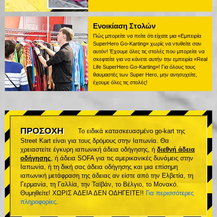
Ενοικίαση Στολών
Πώς μπορείτε να πείτε ότι είχατε μια «Εμπειρία
SuperHero Go-Karting» χωρίς να ντυθείτε σαν
αυτόν! Έχουμε όλες τις στολές που μπορείτε να
σκεφτείτε για να κάνετε αυτήν την εμπειρία «Real
Life SuperHero Go-Karting»! Για όλους τους
θαυμαστές των Super Hero, μην ανησυχείτε,
έχουμε όλες τις στολές!
ΠΡΟΣΟΧΗ
Το ειδικά κατασκευασμένο go-kart της
Street Kart είναι για τους δρόμους στην Ιαπωνία. Θα
χρειαστείτε έγκυρη ιαπωνική άδεια οδήγησης, ή
διεθνή άδεια
οδήγησης
, ή άδεια SOFA για τις αμερικανικές δυνάμεις στην
Ιαπωνία, ή τη δική σας άδεια οδήγησης και μια επίσημη
ιαπωνική μετάφραση της άδειας αν είστε από την Ελβετία, τη
Γερμανία, τη Γαλλία, την Ταϊβάν, το Βέλγιο, το Μονακό.
Θυμηθείτε! ΧΩΡΙΣ ΑΔΕΙΑ ΔΕΝ ΟΔΗΓΕΙΤΕ!!
Για περισσότερες
πληροφορίες
.