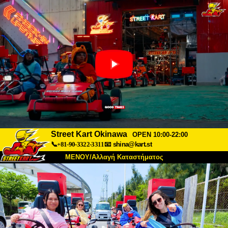
Street Kart Okinawa
OPEN 10:00-22:00
📞+81-90-3322-3311
📧
shina@kart.st
ΜΕΝΟΥ/Αλλαγή Καταστήματος
ΚΥΡΙΩΣ
Σχετικά
Προδιαγραφές
Τιμές
Πρόσβαση
Αναφορές
Συχνές Ερωτήσεις