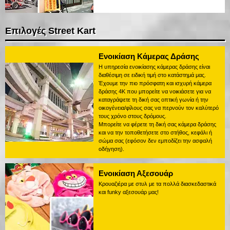
Επιλογές Street Kart
Ενοικίαση Κάμερας Δράσης
Η υπηρεσία ενοικίασης κάμερας δράσης είναι
διαθέσιμη σε ειδική τιμή στο κατάστημά μας.
Έχουμε την πιο πρόσφατη και ισχυρή κάμερα
δράσης 4K που μπορείτε να νοικιάσετε για να
καταγράψετε τη δική σας οπτική γωνία ή την
οικογένεια/φίλους σας να περνούν τον καλύτερό
τους χρόνο στους δρόμους.
Μπορείτε να φέρετε τη δική σας κάμερα δράσης
και να την τοποθετήσετε στο στήθος, κεφάλι ή
σώμα σας (εφόσον δεν εμποδίζει την ασφαλή
οδήγηση).
Ενοικίαση Αξεσουάρ
Κρουαζιέρα με στυλ με τα πολλά διασκεδαστικά
και funky αξεσουάρ μας!