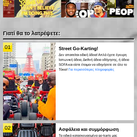
Γιατί θα το λατρέψετε:
01
Street Go-Karting!
Δεν απαιτείται ειδική άδεια! Απλά έχετε έγκυρη
Ιαπωνική άδεια, Διεθνή άδεια οδήγησης, ή άδεια
SOFA και είστε έτοιμοι να οδηγήσετε σε όλο το
Τόκιο!
Για περισσότερες πληροφορίες
02
Ασφάλεια και συμμόρφωση
Τα ειδικά κατασκευασμένα go-karts μας