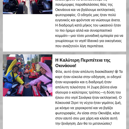
πανέμορφες παραθαλάσσιες θέες της
Οκινάουα και να βγάλουμε εκπληκτικές
φωτογραφίες. Ο οδηγός μας ήταν πολύ
ευγενικός και φρόντισε να νιώσουμε άνετα.
Η διαδρομή κατά μήκος του ωκεανού ήταν
το πιο ήρεμο αλλά και συναρπαστικό
κομμάτι—μια τόσο μοναδική εμπειρία για να
γνωρίσουμε το νησί! Ιδανικό για οικογένειες
που αναζητούν λίγη περιπέτεια.
Η Καλύτερη Περιπέτεια της
Οκινάουα!
Φίλε, αυτό ήταν απόλυτη διασκέδαση! 🤩 Τα
καρτ ήταν εύκολα στην οδήγηση, οι οδηγοί
ήταν κορυφαίοι και η διαδρομή ήταν
απόλυτη τελειότητα. Η 2ωρη βόλτα είναι
σίγουρα ο καλύτερος τρόπος—η δύση του
ήλιου στο νησί Σενάγκα ήταν εκπληκτική. Ο
Κόκουσαϊ Στριτ τη νύχτα ήταν γεμάτος ζωή,
με κόσμο να χειροκροτεί και να βγάζει
φωτογραφίες. Αν είσαι στην Οκινάβα, κάνε
στον εαυτό σου μια χάρη και κλείσε αυτή
την ξενάγηση. Δεν θα το μετανιώσεις!