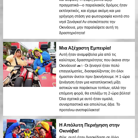
πραγματικά—ο παραλιακός δρόμος ήταν
εκπληκτικός, και είχαμε ακόμη και μια
γρήγορη στάση για φωτογραφία κοντά στο
νησί Σενάγκα! Αν επισκέπτεστε την
Οκινάουα, μην παραλείψετε αυτή τη
δραστηριότητα!
Μια Αξέχαστη Εμπειρία!
Αυτή ήταν αναμφίβολα μία από τις
καλύτερες δραστηριότητες που έκανα στην
Οκινάουα! 🚗✨ Οι ξεναγοί ήταν πολύ
επαγγελματίες, διασφαλίζοντας ότι όλοι
ήμασταν άνετοι πριν ξεκινήσουμε. Η 1-ώρα
ξενάγηση ήταν μια καταπληκτική μίξη
αστικών και παράκτιων τοπίων, αλλά την
επόμενη φορά, θα επιλέξω τη 2-ώρα βόλτα!
Όλα σχετικά με αυτό ήταν ομαλά,
συναρπαστικά και απολύτως άξια. Το
προτείνω ανεπιφύλακτα!
Η Απόλυτη Περιήγηση στην
Οκινάβα!
Φίλε, αυτό ήταν διασκέδαση σε άλλο