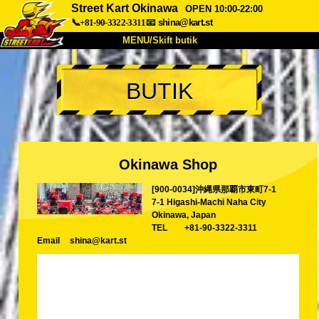
Street Kart Okinawa
OPEN 10:00-22:00
📞+81-90-3322-3311
📧
shina@kart.st
MENU/Skift butik
TOP
BUTIK
Om
Specifikationer
Pris
Adgang
Stemme
FAQ
Virksomhed
Booking
Okinawa Shop
Skift butik
[900-0034]沖縄県那覇市東町7-1
Tokyo Shinagawa
Tokyo Akihabara#1
7-1 Higashi-Machi Naha City
Tokyo Akihabara#2
Tokyo Shibuya
Okinawa, Japan
TEL
+81-90-3322-3311
Tokyo Shibuya Annex
Tokyo Bay
Email
shina@kart.st
Tokyo Asakusa
Osaka
Okinawa