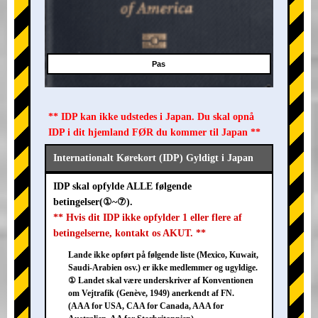
Pas
** IDP kan ikke udstedes i Japan. Du skal opnå
IDP i dit hjemland FØR du kommer til Japan **
Internationalt Kørekort (IDP) Gyldigt i Japan
IDP skal opfylde ALLE følgende
betingelser(①~⑦).
** Hvis dit IDP ikke opfylder 1 eller flere af
betingelserne, kontakt os AKUT. **
Lande ikke opført på følgende liste (Mexico, Kuwait,
Saudi-Arabien osv.) er ikke medlemmer og ugyldige.
① Landet skal være underskriver af Konventionen
om Vejtrafik (Genève, 1949) anerkendt af FN.
(AAA for USA, CAA for Canada, AAA for