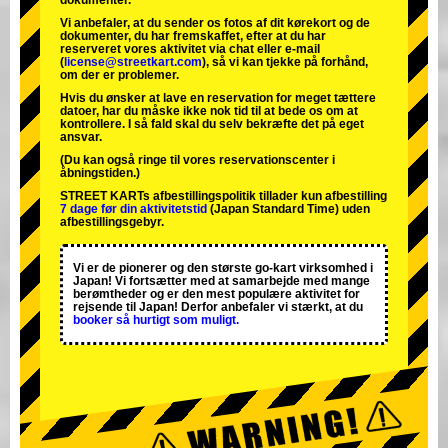
dokumenter.
Vi anbefaler, at du sender os fotos af dit kørekort og de
dokumenter, du har fremskaffet, efter at du har
reserveret vores aktivitet via chat eller e-mail
(
license@streetkart.com
), så vi kan tjekke på forhånd,
om der er problemer.
Hvis du ønsker at lave en reservation for meget tættere
datoer, har du måske ikke nok tid til at bede os om at
kontrollere. I så fald skal du selv bekræfte det på eget
ansvar.
(Du kan også ringe til vores reservationscenter i
åbningstiden.)
STREET KARTs afbestillingspolitik tillader kun afbestilling
7 dage før din aktivitetstid
(Japan Standard Time) uden
afbestillingsgebyr.
Vi er de
pionerer
og
den største go-kart virksomhed
i
Japan! Vi fortsætter med at samarbejde med
mange
berømtheder
og er den
mest populære aktivitet
for
rejsende til Japan! Derfor anbefaler vi stærkt, at du
booker så hurtigt som muligt.