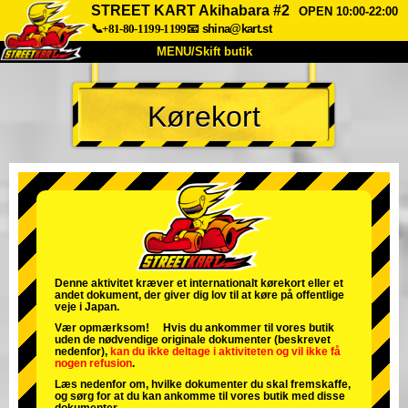
STREET KART Akihabara #2
OPEN 10:00-22:00
📞+81-80-1199-1199
📧
shina@kart.st
MENU/Skift butik
TOP
Kørekort
Om
Specifikationer
Pris
Adgang
Stemme
FAQ
Virksomhed
Booking
Skift butik
Tokyo Shinagawa
Tokyo Akihabara#1
Tokyo Akihabara#2
Tokyo Shibuya
Denne aktivitet kræver et internationalt kørekort eller et
andet dokument, der giver dig lov til at køre på offentlige
Tokyo Shibuya Annex
Tokyo Bay
veje i Japan.
Vær opmærksom! Hvis du ankommer til vores butik
Tokyo Asakusa
Osaka
uden de nødvendige originale dokumenter (beskrevet
nedenfor),
kan du ikke deltage i aktiviteten
og
vil ikke få
nogen refusion
.
Okinawa
Læs nedenfor om, hvilke dokumenter du skal fremskaffe,
og sørg for at du kan ankomme til vores butik med disse