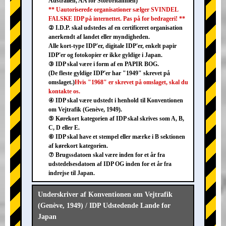
Australien, AA for Storbritannien)
** Uautoriserede organisationer sælger SVINDEL
FALSKE IDP på internettet. Pas på for bedrageri! **
② I.D.P. skal udstedes af en certificeret organisation
anerkendt af landet eller myndigheden.
Alle kort-type IDP'er, digitale IDP'er, enkelt papir
IDP'er og fotokopier er ikke gyldige i Japan.
③ IDP skal være i form af en PAPIR BOG.
(De fleste gyldige IDP'er har "1949" skrevet på
omslaget.)
Hvis "1968" er skrevet på omslaget, skal du
kontakte os.
④ IDP skal være udstedt i henhold til Konventionen
om Vejtrafik (Genève, 1949).
⑤ Kørekort kategorien af IDP skal skrives som A, B,
C, D eller E.
⑥ IDP skal have et stempel eller mærke i B sektionen
af kørekort kategorien.
⑦ Brugssdatoen skal være inden for et år fra
udstedelsesdatoen af IDP OG inden for et år fra
indrejse til Japan.
Underskriver af Konventionen om Vejtrafik
(Genève, 1949) / IDP Udstedende Lande for
Japan